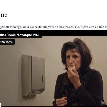
que
u jeu du montage, on a concocté une version très très courte, façon clip de une 