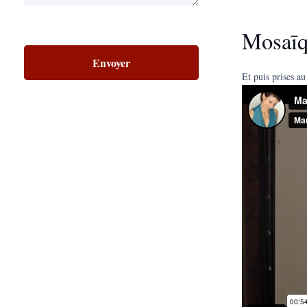
Mosaī
Et puis prises a
Alternative: