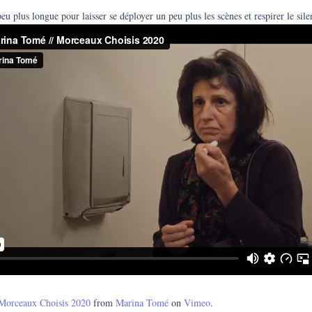
eu plus longue pour laisser se déployer un peu plus les scènes et respirer le sil
Morceaux Choisis 2020
from
Marina Tomé
on
Vimeo
.