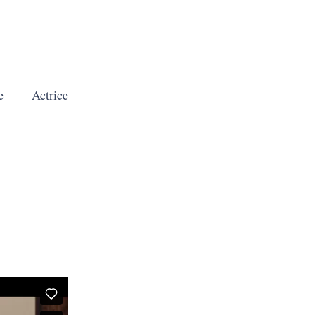
e
Actrice